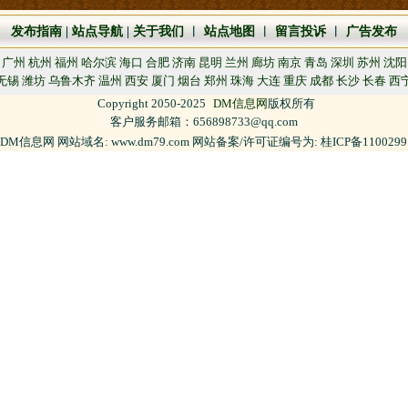
发布指南
|
站点导航
|
关于我们
︱
站点地图
︱
留言投诉
︱
广告发布
广州
杭州
福州
哈尔滨
海口
合肥
济南
昆明
兰州
廊坊
南京
青岛
深圳
苏州
沈阳
无锡
潍坊
乌鲁木齐
温州
西安
厦门
烟台
郑州
珠海
大连
重庆
成都
长沙
长春
西
Copyright 2050-2025
DM信息网
版权所有
客户服务邮箱：656898733@qq.com
DM信息网 网站域名: www.dm79.com 网站备案/许可证编号为: 桂ICP备110029