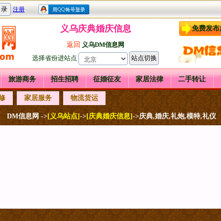
义乌庆典婚庆信息
免费发布
返回
义乌DM信息网
选择省份进站点
旅游商务
招生招聘
征婚征友
家居法律
二手转让
修
家居服务
物流货运
DM信息网 ->
[义乌站点]
->
[庆典婚庆信息]
->庆典,婚庆,礼炮,模特,礼仪