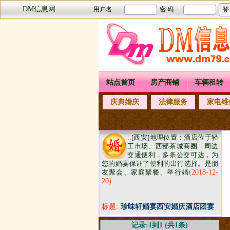
DM信息网
站点首页
房产商铺
车辆租转
庆典婚庆
法律服务
家电维
..
[西安]
地理位置：酒店位于轻
工市场、西部茶城商圈，周边
交通便利，多条公交可达，为
您的婚宴保证了便利的出行选择。是朋
友聚会、家庭聚餐、举行婚
(2018-12-
20)
标题:
珍味轩婚宴西安婚庆酒店团宴
网推荐
记录:1到1 (共1条)