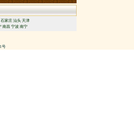
石家庄
汕头
天津
宁
南昌
宁波
南宁
91号