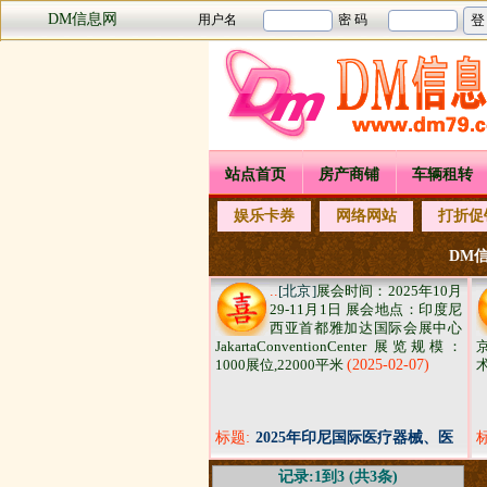
DM信息网
站点首页
房产商铺
车辆租转
娱乐卡券
网络网站
打折促
DM信
..
[北京]
展会时间：2025年10月
29-11月1日 展会地点：印度尼
西亚首都雅加达国际会展中心
JakartaConventionCenter 展览规模：
1000展位,22000平米
(2025-02-07)
标题:
2025年印尼国际医疗器械、医
院用品实验室设备及医药展览
记录:1到3 (共3条)