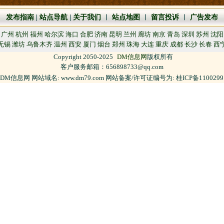
发布指南
|
站点导航
|
关于我们
︱
站点地图
︱
留言投诉
︱
广告发布
广州
杭州
福州
哈尔滨
海口
合肥
济南
昆明
兰州
廊坊
南京
青岛
深圳
苏州
沈阳
无锡
潍坊
乌鲁木齐
温州
西安
厦门
烟台
郑州
珠海
大连
重庆
成都
长沙
长春
西
Copyright 2050-2025
DM信息网
版权所有
客户服务邮箱：656898733@qq.com
DM信息网 网站域名: www.dm79.com 网站备案/许可证编号为: 桂ICP备110029