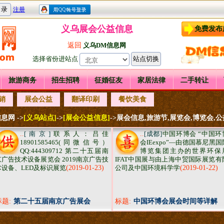
义乌展会公益信息
免费发布
返回
义乌DM信息网
选择省份进站点
旅游商务
招生招聘
征婚征友
家居法律
二手转让
销
展会公益
翻译印刷
餐饮美食
息网 ->
[义乌站点]
->
[展会公益信息]
->展会信息,旅游节,展览会,博览会,
..
[南京]
联系人：吕佳
..
[成都]
中国环博会 “中国环
18901585465(同微信号）
会IEexpo”—由德国慕尼黑国
QQ:444309712 第二十五届南
博览集团主办的世界环保
京广告技术设备展览会 2019南京广告技
IFAT中国展与由上海中贸国际展览有
术设备、LED及标识展览
(2019-01-23)
公司及中国环境科学学
(2019-01-22)
标题:
第二十五届南京广告展会
标题:
中国环博会展会时间等详解