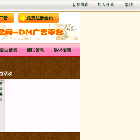
切换城市
加入收藏
繁體
广告
免费注册会员
百业信息
便民信息
供求招商
公益活动
博
际
展
限