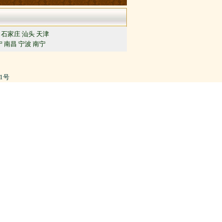
石家庄
汕头
天津
宁
南昌
宁波
南宁
91号