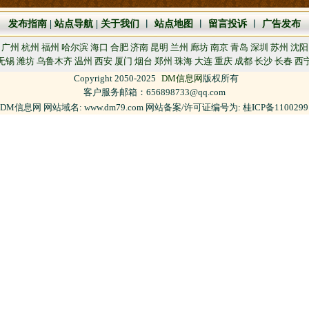
发布指南
|
站点导航
|
关于我们
︱
站点地图
︱
留言投诉
︱
广告发布
广州
杭州
福州
哈尔滨
海口
合肥
济南
昆明
兰州
廊坊
南京
青岛
深圳
苏州
沈阳
无锡
潍坊
乌鲁木齐
温州
西安
厦门
烟台
郑州
珠海
大连
重庆
成都
长沙
长春
西
Copyright 2050-2025
DM信息网
版权所有
客户服务邮箱：656898733@qq.com
DM信息网 网站域名: www.dm79.com 网站备案/许可证编号为: 桂ICP备110029