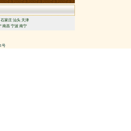
石家庄
汕头
天津
宁
南昌
宁波
南宁
91号