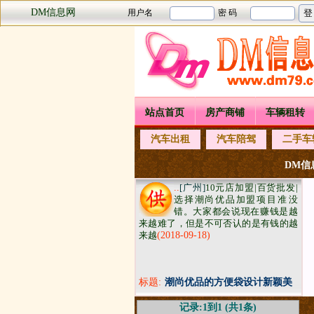
DM信息网
站点首页
房产商铺
车辆租转
汽车出租
汽车陪驾
二手车
DM信息
..
[广州]
10元店加盟|百货批发|
选择潮尚优品加盟项目准​‌‌没
错。大家都会说现在赚钱是越
来越难了，但是不可否认的是有钱的越
来越
(2018-09-18)
标题:
潮尚优品的方便袋设计新颖美
观时尚
记录:1到1 (共1条)