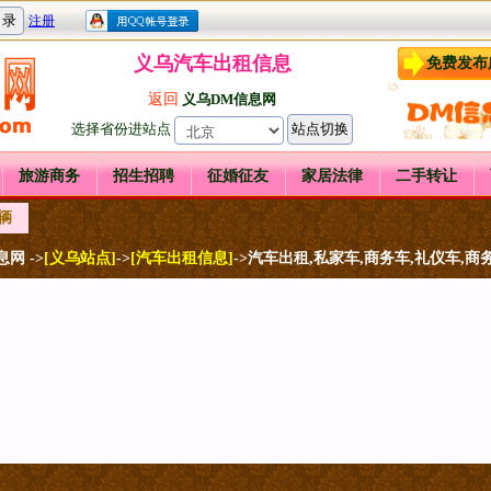
义乌汽车出租信息
免费发布
返回
义乌DM信息网
选择省份进站点
旅游商务
招生招聘
征婚征友
家居法律
二手转让
辆
网 ->
[义乌站点]
->
[汽车出租信息]
->汽车出租,私家车,商务车,礼仪车,商