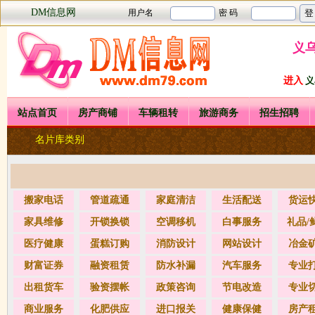
DM信息网
义
进入
义
站点首页
房产商铺
车辆租转
旅游商务
招生招聘
名片库类别
搬家电话
管道疏通
家庭清洁
生活配送
货运
家具维修
开锁换锁
空调移机
白事服务
礼品/
医疗健康
蛋糕订购
消防设计
网站设计
冶金
财富证券
融资租赁
防水补漏
汽车服务
专业
出租货车
验资摆帐
政策咨询
节电改造
专业
商业服务
化肥供应
进口报关
健康保健
房产