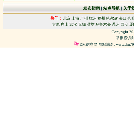
发布指南
|
站点导航
|
关于
热门：
北京
上海
广州
杭州
福州
哈尔滨
海口
合
太原
唐山
武汉
无锡
潍坊
乌鲁木齐
温州
西安
厦
Copyright 2
举报投诉邮箱
DM信息网 网站域名: www.dm79