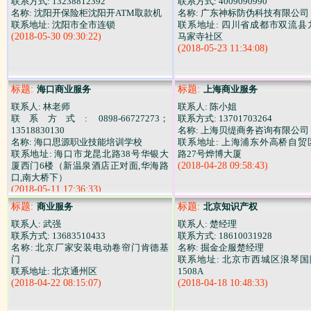
联系方式: 13238812392
联系方式: 4009090990
名称: 沈阳开保险柜沈阳开ATM取款机
名称: 广东神标防伪科技有限公司
联系地址: 沈阳市全市连锁
联系地址: 四川省成都市双流县
(2018-05-30 09:30:22)
马家寺社区
(2018-05-23 11:34:08)
标题:
海口商业服务
标题:
上海商业服务
联系人: 林老师
联系人: 陈小姐
联系方式: 0898-66727273；
联系方式: 13701703264
13518830130
名称: 上海贝缇商务咨询有限公司
名称: 海口思源职业技能培训学校
联系地址: 上海浦东外高桥自贸
联系地址: 海口市龙昆北路38号华银大
路27号烨博大厦
厦西门6楼（新温泉酒店正对面,华海路
(2018-04-28 09:58:43)
口,南大桥下）
(2018-05-11 17:36:33)
标题:
商业服务
标题:
北京知识产权
联系人: 武强
联系人: 楚经理
联系方式: 13683510433
联系方式: 18610031928
名称: 北京厂家安装电动卷帘门肯德基
名称: 掘金企服楚经理
门
联系地址: 北京市西城区浪琴国
联系地址: 北京通州区
1508A
(2018-04-22 08:15:07)
(2018-04-18 10:48:33)